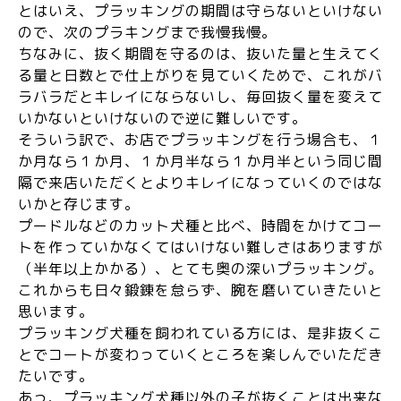
とはいえ、プラッキングの期間は守らないといけない
ので、次のプラキングまで我慢我慢。
ちなみに、抜く期間を守るのは、抜いた量と生えてく
る量と日数とで仕上がりを見ていくためで、これがバ
ラバラだとキレイにならないし、毎回抜く量を変えて
いかないといけないので逆に難しいです。
そういう訳で、お店でプラッキングを行う場合も、１
か月なら１か月、１か月半なら１か月半という同じ間
隔で来店いただくとよりキレイになっていくのではな
いかと存じます。
プードルなどのカット犬種と比べ、時間をかけてコー
トを作っていかなくてはいけない難しさはありますが
（半年以上かかる）、とても奥の深いプラッキング。
これからも日々鍛錬を怠らず、腕を磨いていきたいと
思います。
プラッキング犬種を飼われている方には、是非抜くこ
とでコートが変わっていくところを楽しんでいただき
たいです。
あっ、プラッキング犬種以外の子が抜くことは出来な