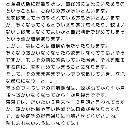
ど全身状態に影響を及し、最終的には死にいたるもの
ということは、ご存じの方が多いと思います。
薬を飲ませて予防をされている方も多いと思います
が、寒くなってくるとつい薬をあげ忘れたり、蚊はい
ないし飲ませなくてよいかと自己判断で辞めてしまう
という話が結構あります。
しかし、実はこれは結構危険だったりします。
寒くなり蚊がいなくなったら飲ませなくても良さそう
ですが、もしその前に感染していた場合、それを駆虫
する前に、薬を止めてしまうことになります。
そして、そのまま春まで少しずつ成長していき、立派
な成虫になり…と…。
基本のフィラリアの内服期間は、蚊が出てから１か月
後～蚊がいなくなってから１か月後までです。
東京では、だいたい５月末～１２月頭と言われてます
が、暖かい地域や寒い地域では日数が異なりますの
で、動物病院の指示通りに内服させてくださいね。
私も忘れないようにしなくては！